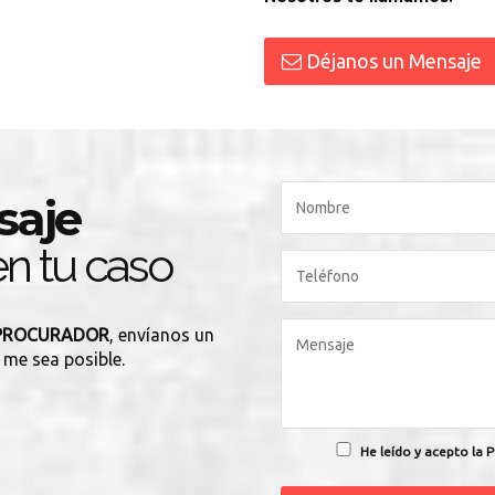
Déjanos un Mensaje
saje
n tu caso
 PROCURADOR
, envíanos un
 me sea posible.
He leído y acepto la P