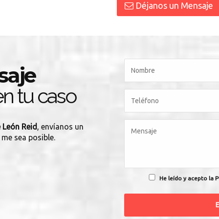
Déjanos un Mensaje
saje
n tu caso
 León Reid
, envíanos un
 me sea posible.
He leído y acepto la P