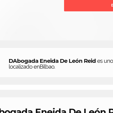
DAbogada Eneida De León Reid
es uno
localizado enBilbao.
ogada Eneida De León 