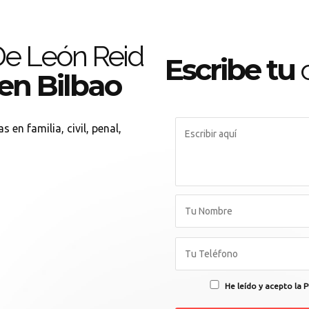
e León Reid
Escribe tu
c
en Bilbao
n familia, civil, penal,
He leído y acepto la P