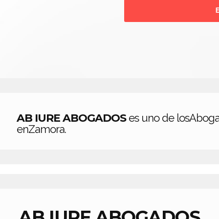
AB IURE ABOGADOS
es uno de losAboga
enZamora.
AB IURE ABOGADOS