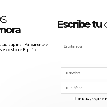
OS
Escribe tu
c
mora
tidisciplinar. Permanente en
es en resto de España
He leído y acepto la P